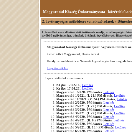
Magyaratád Község Önkormányzata - közérdekű ad
2. Tevékenységre, működésre vonatkozó adatok » Döntéshoz
1. A testületi szerv döntései előkészítésének rendje, az állampolgári köz
továbbá nyilvánossága, döntései, ülésének jegyzőkönyvei, illetve összef
Magyaratád Községi Önkormányzat Képviselő-testülete az Ö
Címe: 7463 Magyaratád, Hősök tere 4.
Hatályos rendeleteink a Nemzeti Jogszabálytárban megtalálha
https://or.njt.hu/
Kapcsolódó dokumentumok:
Kt jkv. 17.02.14.
,
Letöltés
Kt jkv. 17.04.27.
,
Letöltés
Magyaratád 1/2020. PM döntés
,
Letöltés
Magyaratád 1/2021. (I. 21.) PM döntés
,
Letöltés
Magyaratád 10/2021. (V. 24.) PM döntés
,
Letöltés
Magyaratád 2/2020. PM döntés
,
Letöltés
Magyaratád 2/2021. (I. 27.) PM döntés
,
Letöltés
Magyaratád 3/2020. PM döntés
,
Letöltés
Magyaratád 3/2021. (I. 27.) PM döntés
,
Letöltés
Magyaratád 4/2020. PM döntés
,
Letöltés
Magyaratád 4/2021. (II. 6.) PM döntés
,
Letöltés
Magyaratád 5/2020. PM döntés
,
Letöltés
Magyaratád 5/2021. (II. 15.) PM döntés
,
Letöltés
Magyaratád 6/2020. PM döntés
,
Letöltés