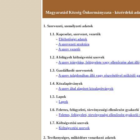
Magyaratád Község Önkormányzata - közérdekű ad
1. Szervezeti, személyzeti adatok
1.1. Kapcsolat, szervezet, vezetők
»
Elérhetőségi adatok
»
A szervezeti struktúra
»
A szerv vezetői
1.2. A felügyelt költségvetési szervek
»
A szerv irányítása, felügyelete vagy ellenőrzése alatt á
1.3. Gazdálkodó szervezetek
»
A szerv tulajdonában álló vagy részvételével működő g
1.4. Közalapítványok
»
A szerv által alapított közalapítványok
1.5. Lapok
»
Lapok
1.6. Felettes, felügyeleti, törvényességi ellenőrzést gyakorló
»
Felettes, felügyeleti, törvényességi ellenőrzést gyakorló
1.7. Költségvetési szervek
»
Költségvetési szervek
2. Tevékenységre, működésre vonatkozó adatok