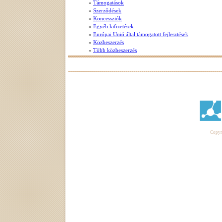
»
Támogatások
»
Szerződések
»
Koncessziók
»
Egyéb kifizetések
»
Európai Unió által támogatott fejlesztések
»
Közbeszerzés
»
Több közbeszerzés
Copyri