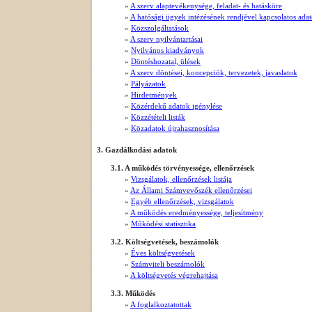
»
A szerv alaptevékenysége, feladat- és hatásköre
»
A hatósági ügyek intézésének rendjével kapcsolatos ada
»
Közszolgáltatások
»
A szerv nyilvántartásai
»
Nyilvános kiadványok
»
Döntéshozatal, ülések
»
A szerv döntései, koncepciók, tervezetek, javaslatok
»
Pályázatok
»
Hirdetmények
»
Közérdekű adatok igénylése
»
Közzétételi listák
»
Közadatok újrahasznosítása
3. Gazdálkodási adatok
3.1. A működés törvényessége, ellenőrzések
»
Vizsgálatok, ellenőrzések listája
»
Az Állami Számvevőszék ellenőrzései
»
Egyéb ellenőrzések, vizsgálatok
»
A működés eredményessége, teljesítmény
»
Működési statisztika
3.2. Költségvetések, beszámolók
»
Éves költségvetések
»
Számviteli beszámolók
»
A költségvetés végrehajtása
3.3. Működés
»
A foglalkoztatottak