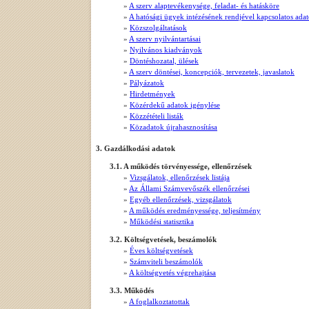
»
A szerv alaptevékenysége, feladat- és hatásköre
»
A hatósági ügyek intézésének rendjével kapcsolatos ada
»
Közszolgáltatások
»
A szerv nyilvántartásai
»
Nyilvános kiadványok
»
Döntéshozatal, ülések
»
A szerv döntései, koncepciók, tervezetek, javaslatok
»
Pályázatok
»
Hirdetmények
»
Közérdekű adatok igénylése
»
Közzétételi listák
»
Közadatok újrahasznosítása
3. Gazdálkodási adatok
3.1. A működés törvényessége, ellenőrzések
»
Vizsgálatok, ellenőrzések listája
»
Az Állami Számvevőszék ellenőrzései
»
Egyéb ellenőrzések, vizsgálatok
»
A működés eredményessége, teljesítmény
»
Működési statisztika
3.2. Költségvetések, beszámolók
»
Éves költségvetések
»
Számviteli beszámolók
»
A költségvetés végrehajtása
3.3. Működés
»
A foglalkoztatottak