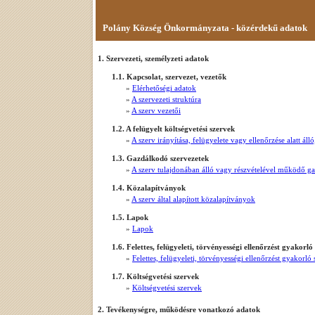
Polány Község Önkormányzata - közérdekű adatok
1. Szervezeti, személyzeti adatok
1.1. Kapcsolat, szervezet, vezetők
»
Elérhetőségi adatok
»
A szervezeti struktúra
»
A szerv vezetői
1.2. A felügyelt költségvetési szervek
»
A szerv irányítása, felügyelete vagy ellenőrzése alatt á
1.3. Gazdálkodó szervezetek
»
A szerv tulajdonában álló vagy részvételével működő g
1.4. Közalapítványok
»
A szerv által alapított közalapítványok
1.5. Lapok
»
Lapok
1.6. Felettes, felügyeleti, törvényességi ellenőrzést gyakorló
»
Felettes, felügyeleti, törvényességi ellenőrzést gyakorló
1.7. Költségvetési szervek
»
Költségvetési szervek
2. Tevékenységre, működésre vonatkozó adatok