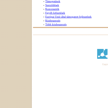
»
Támogatások
»
Szerződések
»
Koncessziók
»
Egyéb kifizetések
»
Európai Unió által támogatott fejlesztések
»
Közbeszerzés
»
Több közbeszerzés
Copyri