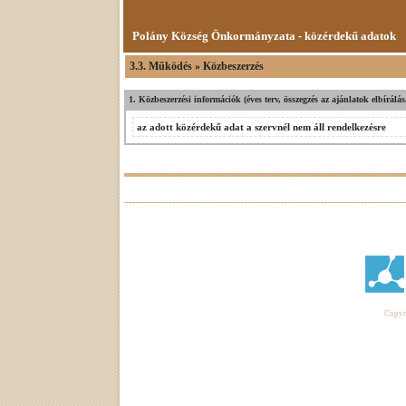
Polány Község Önkormányzata - közérdekű adatok
3.3. Működés » Közbeszerzés
1. Közbeszerzési információk (éves terv, összegzés az ajánlatok elbírálá
az adott közérdekű adat a szervnél nem áll rendelkezésre
Copyri