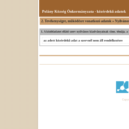
Polány Község Önkormányzata - közérdekű adatok
2. Tevékenységre, működésre vonatkozó adatok » Nyilváno
1. A közfeladatot ellátó szerv nyilvános kiadványainak címe, témája, a 
az adott közérdekű adat a szervnél nem áll rendelkezésre
Copyri