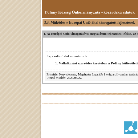
Polány Község Önkormányzata - közérdekű adatok
3.3. Működés » Európai Unió által támogatott fejlesztések
1. Az Európai Unió támogatásával megvalósuló fejlesztések leírása, az
Kapcsolódó dokumentumok:
Vállalkozási szerződés keretében a Polány külterületi 
Frissítés:
Negyedévente,
Megőrzés:
Legalább 1 évig archívumban tartásáv
Utolsó frissítés:
2025.03.27.