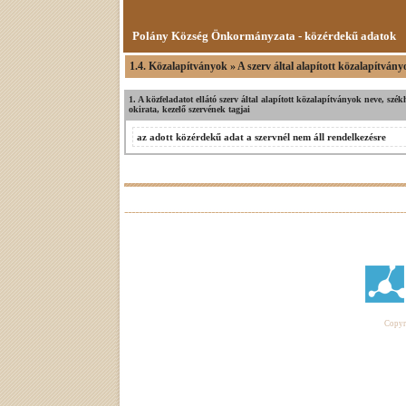
Polány Község Önkormányzata - közérdekű adatok
1.4. Közalapítványok » A szerv által alapított közalapítvány
1. A közfeladatot ellátó szerv által alapított közalapítványok neve, székh
okirata, kezelő szervének tagjai
az adott közérdekű adat a szervnél nem áll rendelkezésre
Copyri