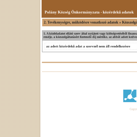
Polány Község Önkormányzata - közérdekű adatok
2. Tevékenységre, működésre vonatkozó adatok » Közszolgá
1. A közfeladatot ellátó szerv által nyújtott vagy költségvetéséből fina
rendje, a közszolgáltatásért fizetendő díj mértéke, az abból adott ked
az adott közérdekű adat a szervnél nem áll rendelkezésre
Copyri