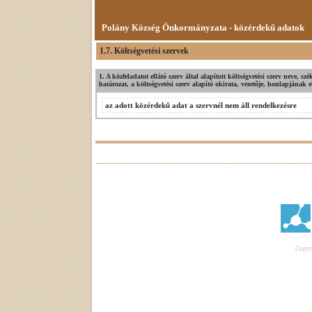
Polány Község Önkormányzata - közérdekű adatok
1.7. Költségvetési szervek
1. A közfeladatot ellátó szerv által alapított költségvetési szerv neve, szé
határozat, a költségvetési szerv alapító okirata, vezetője, honlapjának
az adott közérdekű adat a szervnél nem áll rendelkezésre
Copyri