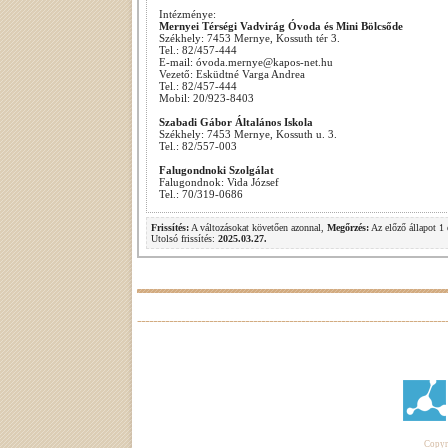
Intézménye:
Mernyei Térségi Vadvirág Óvoda és Mini Bölcsőde
Székhely: 7453 Mernye, Kossuth tér 3.
Tel.: 82/457-444
E-mail: óvoda.mernye@kapos-net.hu
Vezető: Esküdtné Varga Andrea
Tel.: 82/457-444
Mobil: 20/923-8403
Szabadi Gábor Általános Iskola
Székhely: 7453 Mernye, Kossuth u. 3.
Tel.: 82/557-003
Falugondnoki Szolgálat
Falugondnok: Vida József
Tel.: 70/319-0686
Frissítés:
A változásokat követően azonnal,
Megőrzés:
Az előző állapot 1 
Utolsó frissítés:
2025.03.27.
Copyri