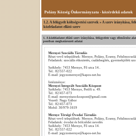
Polány Község Önkormányzata - közérdekű adatok
1.2. A felügyelt költségvetési szervek » A szerv irányítása, 
közfeladatot ellátó szerv
1. A közfeladatot ellátó szerv irányítása, felügyelete vagy ellenőrzése 
pontban meghatározott adatai
Mernyei Szociális Társulás
Részt vevő települések: Mernye, Polány, Ecseny, Felsőmocsol
Feladatok: szociális étkeztetés, családsegítés, gyermekjóléti szol
Székhely: 7453 Mernye, Fő utca 14..
Tel.: 82/557-022
E-mail: jegyzomernye@kapos-net.hu
Intézménye:
Mernyei Integrált Szociális Központ
Székhely: 7453 Mernye, Petőfi u. 49.
Tel.: 82/457-073
E-mail: mernyeiszockozpont@gmail.com
Vezető: Nagy Gábor
Tel.: 82/457-073
Mobil: 30/979-1619
Mernye Térségi Óvodai Társulás
Részt vevő települések: Mernye, Polány, Ecseny, Felsőmocsol
Feladatok: óvodai és bölcsődei nevelés
Székhely: 7453 Mernye, Fő utca 14.
Tel.: 82/557-022
E-mail: jegyzomernye@kapos-net.hu