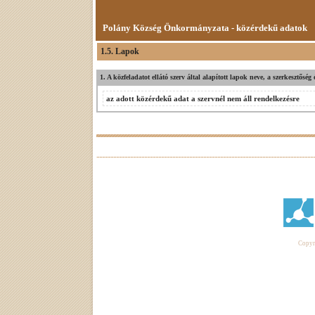
Polány Község Önkormányzata - közérdekű adatok
1.5. Lapok
1. A közfeladatot ellátó szerv által alapított lapok neve, a szerkesztősé
az adott közérdekű adat a szervnél nem áll rendelkezésre
Copyri