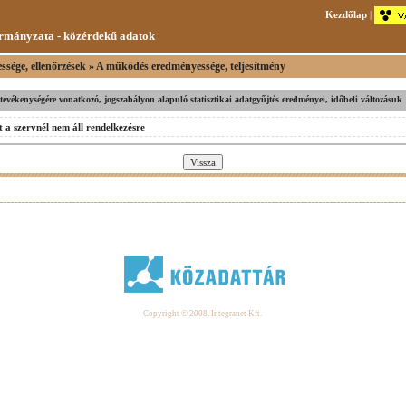
Kezdőlap
|
rmányzata - közérdekű adatok
ssége, ellenőrzések » A működés eredményessége, teljesítmény
v tevékenységére vonatkozó, jogszabályon alapuló statisztikai adatgyűjtés eredményei, időbeli változásuk
 a szervnél nem áll rendelkezésre
Copyright © 2008. Integranet Kft.