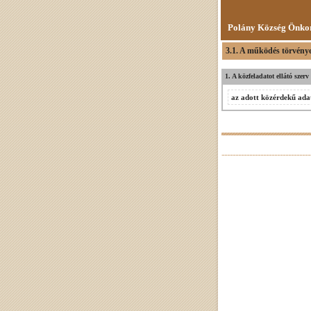
Polány Község Önko
3.1. A működés törvénye
1. A közfeladatot ellátó szer
az adott közérdekű adat