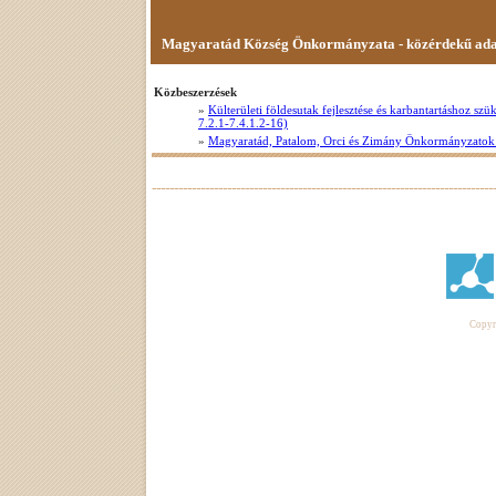
Magyaratád Község Önkormányzata - közérdekű ad
Közbeszerzések
»
Külterületi földesutak fejlesztése és karbantartáshoz s
7.2.1-7.4.1.2-16)
»
Magyaratád, Patalom, Orci és Zimány Önkormányzatok 
Copyri