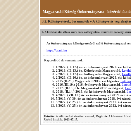
Magyaratád Község Önkormányzata - közérdekű ad
3.2. Költségvetések, beszámolók » A költségvetés végrehajtá
1. A közfeladatot ellátó szerv éves költségvetése, számviteli törvény sze
Az önkormányzat költségvetéséről szóló önkormányzati rend
https://or.njt.hu
Kapcsolódó dokumentumok:
1/2022. (II. 17.) ör. az önkormányzat 2022. évi köl
2/2019. (II. 13.) ör. Költségvetés Magyaratád
,
Letölt
2/2020. (II. 17.) ör. Költségvetés Magyaratád
,
Letölt
2/2023. (II. 16.) ör. az önkormányzat 2023. évi köl
2015.(II.25.) Magyaratád 2015. évi ktgvetés
,
Letöltés
2016.(III.10.) 2016. évi ktgvetés Magyaratád
,
Letölté
2017. (II.15.) Ör. Magyaratád 2017. évi ktg.vet
,
Letö
2018. (II.14.) 2018. évi költségvetés Magyaratád
,
Let
4/2020. (VII. 10.) ör. az önkormányzat 2019. évi zá
5/2019. (V. 30. ör. az önkormányzat 2018. évi zársz
5/2022. (V. 25.) ör. az önkormányzat 2021. évi zárs
6/2023. (V. 25.) ör. az önkormányzat 2022. évi zárs
Frissítés:
A változásokat követően azonnal,
Megőrzés:
A közzétételt követ
Utolsó frissítés:
2023.07.17.