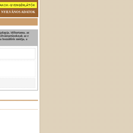
NYILVÁNOS ADATOK
ogalapja, időtartama, az
nyilvántartásoknak az e
, a hozzáférés módja, a