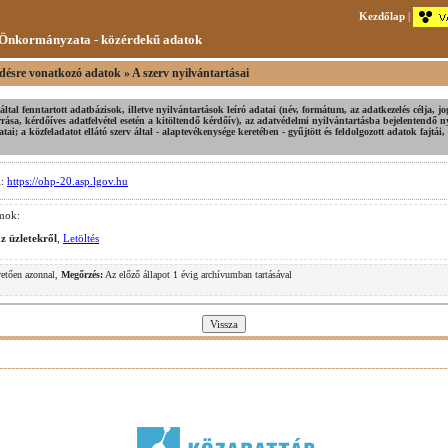
Kezdőlap
|
Önkormányzata - közérdekű adatok
ésre vonatkozó adatok » A szerv nyilvántartásai
v által fenntartott adatbázisok, illetve nyilvántartások leíró adatai (név, formátum, az adatkezelés célja, j
orrása, kérdőíves adatfelvétel esetén a kitöltendő kérdőív), az adatvédelmi nyilvántartásba bejelentendő 
tai; a közfeladatot ellátó szerv által - alaptevékenysége keretében - gyűjtött és feldolgozott adatok fajtái
l:
https://ohp-20.asp.lgov.hu
mok:
z üzletekről
,
Letöltés
vetően azonnal,
Megőrzés:
Az előző állapot 1 évig archívumban tartásával
.