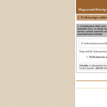
Magyaratád Község 
2. Tevékenységre, működ
1. A közfeladatot ellátó szer
érintettek köre, az adatok f
törvény szerinti azonosító ada
másolatkészítés költségei
E-önkormányzat portá
Kapcsolódó dokumentu
Nyilvántartás a
Frissítés:
A változásokat kö
Utolsó frissítés:
2023.07.13