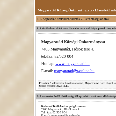
Magyaratád Község Önkormányzata - közérdekű ad
1.1. Kapcsolat, szervezet, vezetők » Elérhetőségi adatok
1. A közfeladatot ellátó szerv hivatalos neve, székhelye, postai címe, te
Magyaratád Községi Önkormányzat
7463 Magyaratád, Hősök tere 4.
tel./fax: 82/520-004
Honlap:
www.magyaratad.hu
E-mail:
magyaratad@t-online.hu
Frissítés:
A változásokat követően azonnal,
Megőrzés:
Az előző állapot tö
Utolsó frissítés:
2022.10.13.
2. A szervezeten belül illetékes ügyfélkapcsolati vezető neve, elérhetőség
Kellerné Toldi Andrea polgármester
7463 Magyaratád, Hősök tere 4.
Tel., fax: 82/520-004
E-mail: magyaratad@t-online.hu