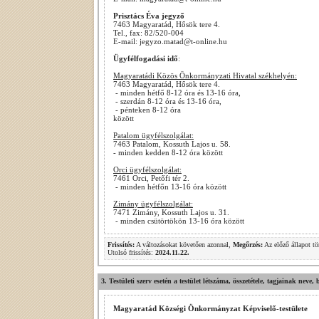
Prisztács Éva jegyző
7463 Magyaratád, Hősök tere 4.
Tel., fax: 82/520-004
E-mail: jegyzo.matad@t-online.hu
Ügyfélfogadási idő
:
Magyaratádi Közös Önkormányzati Hivatal székhelyén:
7463 Magyaratád, Hősök tere 4.
- minden hétfő 8-12 óra és 13-16 óra,
- szerdán 8-12 óra és 13-16 óra,
- pénteken 8-12 óra
között
Patalom ügyfélszolgálat:
7463 Patalom, Kossuth Lajos u. 58.
- minden kedden 8-12 óra között
Orci ügyfélszolgálat:
7461 Orci, Petőfi tér 2.
- minden hétfőn 13-16 óra között
Zimány ügyfélszolgálat:
7471 Zimány, Kossuth Lajos u. 31.
- minden csütörtökön 13-16 óra között
Frissítés:
A változásokat követően azonnal,
Megőrzés:
Az előző állapot tö
Utolsó frissítés:
2024.11.22.
3. Testületi szerv esetén a testület létszáma, összetétele, tagjainak neve, 
Magyaratád Községi Önkormányzat Képviselő-testülete