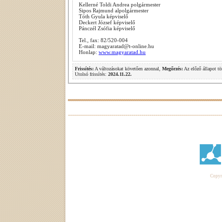
Kellerné Toldi Andrea polgármester
Sipos Rajmund alpolgármester
Tóth Gyula képviselő
Deckert József képviselő
Pánczél Zsófia képviselő
Tel., fax: 82/520-004
E-mail: magyaratad@t-online.hu
Honlap:
www.magyaratad.hu
Frissítés:
A változásokat követően azonnal,
Megőrzés:
Az előző állapot tö
Utolsó frissítés:
2024.11.22.
Copyri