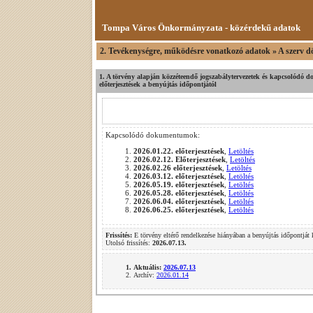
Tompa Város Önkormányzata - közérdekű adatok
2. Tevékenységre, működésre vonatkozó adatok » A szerv dön
1. A törvény alapján közzéteendő jogszabálytervezetek és kapcsolódó 
előterjesztések a benyújtás időpontjától
Kapcsolódó dokumentumok:
2026.01.22. előterjesztések
,
Letöltés
2026.02.12. Előterjesztések
,
Letöltés
2026.02.26 előterjesztések
,
Letöltés
2026.03.12. előterjesztések
,
Letöltés
2026.05.19. előterjesztések
,
Letöltés
2026.05.28. előterjesztések
,
Letöltés
2026.06.04. előterjesztések
,
Letöltés
2026.06.25. előterjesztések
,
Letöltés
Frissítés:
E törvény eltérő rendelkezése hiányában a benyújtás időpontját
Utolsó frissítés:
2026.07.13.
Aktuális:
2026.07.13
Archív:
2026.01.14