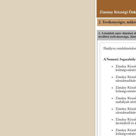
Zimány Községi Önk
2. Tevékenységre, műkö
1. A testületi szerv döntései
továbbá nyilvánossága, döntés
Hatályos rendeleteinket
A Nemzeti Jogszabály
Zimány Község
költségvetésér
Zimány Község
zárszámadásár
Zimány Község
költségvetésér
Zimány Község
szabályait sér
Zimány Község
zárszámadásár
Zimány Község
átvételéről és
Zimány Község
költségvetésér