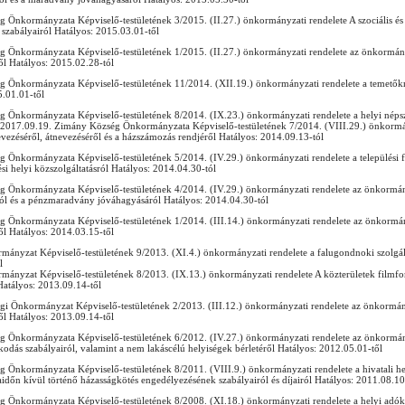
 Önkormányzata Képviselő-testületének 3/2015. (II.27.) önkormányzati rendelete A szociális és
i szabályairól Hatályos: 2015.03.01-től
 Önkormányzata Képviselő-testületének 1/2015. (II.27.) önkormányzati rendelete az önkormán
ől Hatályos: 2015.02.28-tól
 Önkormányzata Képviselő-testületének 11/2014. (XII.19.) önkormányzati rendelete a temetőkrő
5.01.01-től
 Önkormányzata Képviselő-testületének 8/2014. (IX.23.) önkormányzati rendelete a helyi népsz
 2017.09.19. Zimány Község Önkormányzata Képviselő-testületének 7/2014. (VIII.29.) önkormán
evezéséről, átnevezéséről és a házszámozás rendjéről Hatályos: 2014.09.13-tól
 Önkormányzata Képviselő-testületének 5/2014. (IV.29.) önkormányzati rendelete a települési 
si helyi közszolgáltatásról Hatályos: 2014.04.30-tól
 Önkormányzata Képviselő-testületének 4/2014. (IV.29.) önkormányzati rendelete az önkormán
ól és a pénzmaradvány jóváhagyásáról Hatályos: 2014.04.30-tól
 Önkormányzata Képviselő-testületének 1/2014. (III.14.) önkormányzati rendelete az önkormá
ől Hatályos: 2014.03.15-től
ányzat Képviselő-testületének 9/2013. (XI.4.) önkormányzati rendelete a falugondnoki szolgála
l
ányzat Képviselő-testületének 8/2013. (IX.13.) önkormányzati rendelete A közterületek filmfor
Hatályos: 2013.09.14-től
i Önkormányzat Képviselő-testületének 2/2013. (III.12.) önkormányzati rendelete az önkormán
ől Hatályos: 2013.09.14-től
 Önkormányzata Képviselő-testületének 6/2012. (IV.27.) önkormányzati rendelete az önkormán
dás szabályairól, valamint a nem lakáscélú helyiségek bérletéről Hatályos: 2012.05.01-től
 Önkormányzata Képviselő-testületének 8/2011. (VIII.9.) önkormányzati rendelete a hivatali hel
időn kívül történő házasságkötés engedélyezésének szabályairól és díjairól Hatályos: 2011.08.10
 Önkormányzata Képviselő-testületének 8/2008. (XI.18.) önkormányzati rendelete a helyi adók