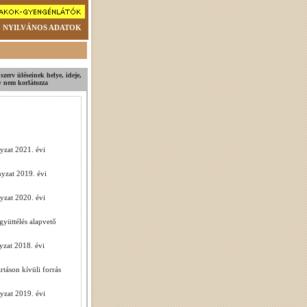
NYILVÁNOS ADATOK
szerv üléseinek helye, ideje,
ly nem korlátozza
yzat 2021. évi
yzat 2019. évi
yzat 2020. évi
yüttélés alapvető
zat 2018. évi
táson kívüli forrás
yzat 2019. évi