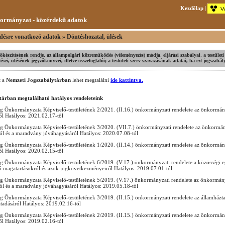
Kezdőlap
|
ormányzat - közérdekű adatok
désre vonatkozó adatok » Döntéshozatal, ülések
 előkészítésének rendje, az állampolgári közreműködés (véleményezés) módja, eljárási szabályai, a testületi 
ei, ülésének jegyzőkönyvei, illetve összefoglalói; a testületi szerv szavazásának adatai, ha ezt jogszabá
 a
Nemzeti Jogszabálytárban
lehet megtalálni
ide kattintva.
tárban megtalálható hatályos rendeleteink
 Önkormányzata Képviselő-testületének 2/2021. (II.16.) önkormányzati rendelete az önkormán
ől Hatályos: 2021.02.17-től
 Önkormányzata Képviselő-testületének 3/2020. (VII.7.) önkormányzati rendelete az önkormán
ól és a maradvány jóváhagyásáról Hatályos: 2020.07.08-tól
 Önkormányzata Képviselő-testületének 1/2020. (II.14.) önkormányzati rendelete az önkormán
ől Hatályos: 2020.02.15-től
 Önkormányzata Képviselő-testületének 6/2019. (V.17.) önkormányzati rendelete a közösségi eg
tő magatartásokról és azok jogkövetkezményeiről Hatályos: 2019.07.01-tól
 Önkormányzata Képviselő-testületének 5/2019. (V.17.) önkormányzati rendelete az önkormány
ól és a maradvány jóváhagyásáról Hatályos: 2019.05.18-tól
 Önkormányzata Képviselő-testületének 3/2019. (II.15.) önkormányzati rendelete az államháztar
 átadásáról Hatályos: 2019.02.16-tól
 Önkormányzata Képviselő-testületének 2/2019. (II.15.) önkormányzati rendelete az önkormán
ől Hatályos: 2019.02.16-tól