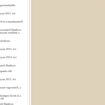
 gyermekjóléti
yzat 2015. évi
l és a temetkezésről
avazásról Hatályos:
yzati rendelete a
folyékony
yzat 2013. évi
nyzat 2014. évi
tról Hatályos:
gatási célú
yzat 2013. évi
yzat vagyonáról, a
yiségen kívüli és a
-től
ról Hatályos: