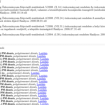
l
 Önkormányzata Képviselő-testületének 5/2008. (X.14.) önkormányzati rendelete Az önkormán
yvízelvezetésért fizetendő díjról, valamint a közműfejlesztési hozzájárulás összegéről (módosít
 Hatályos: 2008.10.14-től
 Önkormányzata Képviselő-testületének 4/2008. (VII.24.) önkormányzati rendelete A személye
ások térítési díjáról Hatályos: 2008.08.01-től
 Önkormányzata Képviselő-testületének 7/2006. (VII.31.) önkormányzati rendelete a helyi körn
s az ingatlanok rendjéről, a település tisztaságáról Hatályos: 2006.07.31-től
 Önkormányzata Képviselő-testületének 1/2004. (I.30.) önkormányzati rendelete Hatályos: 200
mok:
.) PM döntés
,
polgármesteri döntés
,
Letöltés
) PM döntés
,
polgármesteri döntés
,
Letöltés
3.) PM döntés
,
polgármesteri döntés
,
Letöltés
3.) PM döntés
,
polgármesteri döntés
,
Letöltés
3.) PM döntés
,
polgármesteri döntés
,
Letöltés
.) PM döntés
,
polgármesteri döntés
,
Letöltés
.) PM döntés
,
polgármesteri döntés
,
Letöltés
.) ör.
,
polgármesteri döntés
,
Letöltés
.) PM döntés
,
polgármesteri döntés
,
Letöltés
) PM döntés
,
polgármesteri döntés
,
Letöltés
.) PM döntés
,
polgármesteri döntés
,
Letöltés
) PM döntés
,
polgármesteri döntés
,
Letöltés
) PM döntés
,
polgármesteri döntés
,
Letöltés
.) PM döntés
,
polgármesteri döntés
,
Letöltés
) PM döntés
,
polgármesteri döntés
,
Letöltés
.) PM döntés
,
polgármesteri döntés
,
Letöltés
8.) PM döntés
,
polgármesteri döntés
,
Letöltés
.) PM döntés
,
polgármesteri döntés
,
Letöltés
1.) PM döntés
,
polgármesteri döntés
,
Letöltés