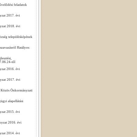
velődési feladatok
zat 2017. évi
yzat 2018. évi
özség településképének
zavazásról Hatályos:
esztési,
7.06.24-től
zat 2016. évi
yzat 2017. évi
di Közös Önkormányzati
gyi alapellátási
zat 2015. évi
nyzat 2016. évi
zat 2014. évi