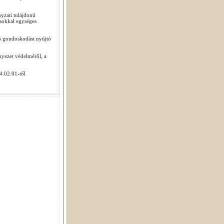
yzati tulajdonú
ásokkal egységes
s gondoskodást nyújtó
yezet védelméről, a
4.02.01-től