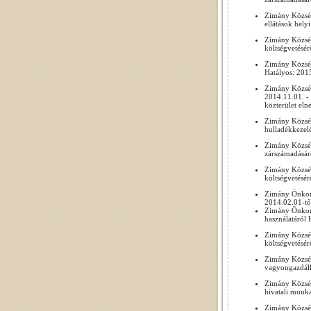
Zimány Község
ellátások hely
Zimány Község
költségvetésér
Zimány Község
Hatályos: 201
Zimány Község
2014.11.01. -
közterület eln
Zimány Község
hulladékkezelé
Zimány Község
zárszámadásár
Zimány Község
költségvetésér
Zimány Önkorm
2014.02.01-tő
Zimány Önkorm
használatáról 
Zimány Község
költségvetésér
Zimány Község
vagyongazdálko
Zimány Község
hivatali munka
Zimány Község