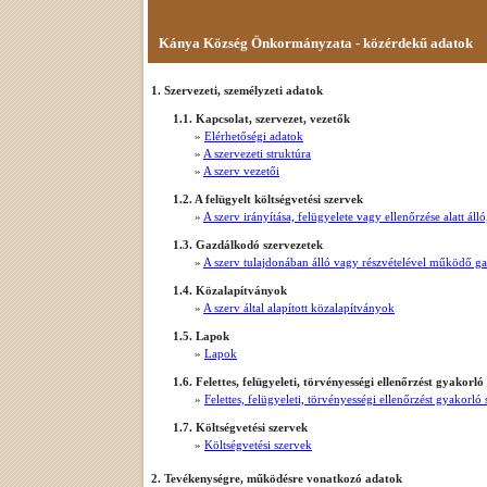
Kánya Község Önkormányzata - közérdekű adatok
1. Szervezeti, személyzeti adatok
1.1. Kapcsolat, szervezet, vezetők
»
Elérhetőségi adatok
»
A szervezeti struktúra
»
A szerv vezetői
1.2. A felügyelt költségvetési szervek
»
A szerv irányítása, felügyelete vagy ellenőrzése alatt á
1.3. Gazdálkodó szervezetek
»
A szerv tulajdonában álló vagy részvételével működő g
1.4. Közalapítványok
»
A szerv által alapított közalapítványok
1.5. Lapok
»
Lapok
1.6. Felettes, felügyeleti, törvényességi ellenőrzést gyakorló
»
Felettes, felügyeleti, törvényességi ellenőrzést gyakorló
1.7. Költségvetési szervek
»
Költségvetési szervek
2. Tevékenységre, működésre vonatkozó adatok