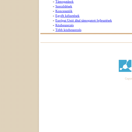
»
Támogatások
»
Szerződések
»
Koncessziók
»
Egyéb kifizetések
»
Európai Unió által támogatott fejlesztések
»
Közbeszerzés
»
Több közbeszerzés
Copyri