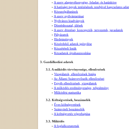
»
A szerv alaptevékenysége, feladat- és hatásköre
»
A hatósági ügyek intézésének rendjével kapcsolatos ada
»
Közszolgáltatások
»
A szerv nyilvántartásai
»
Nyilvános kiadványok
»
Döntéshozatal, ülések
»
A szerv döntései, koncepciók, tervezetek, javaslatok
»
Pályázatok
»
Hirdetmények
»
Közérdekű adatok igénylése
»
Közzétételi listák
»
Közadatok újrahasznosítása
3. Gazdálkodási adatok
3.1. A működés törvényessége, ellenőrzések
»
Vizsgálatok, ellenőrzések listája
»
Az Állami Számvevőszék ellenőrzései
»
Egyéb ellenőrzések, vizsgálatok
»
A működés eredményessége, teljesítmény
»
Működési statisztika
3.2. Költségvetések, beszámolók
»
Éves költségvetések
»
Számviteli beszámolók
»
A költségvetés végrehajtása
3.3. Működés
»
A foglalkoztatottak