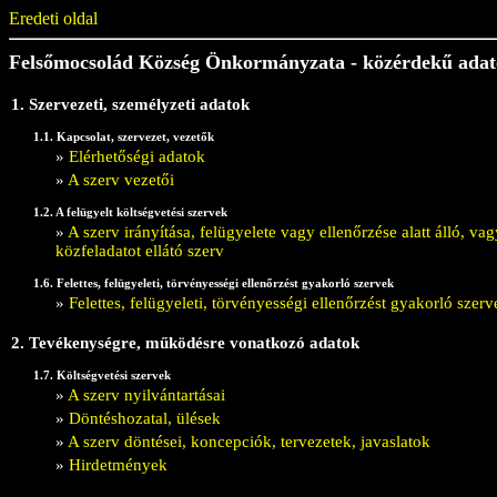
Eredeti oldal
Felsőmocsolád Község Önkormányzata - közérdekű ada
1. Szervezeti, személyzeti adatok
1.1. Kapcsolat, szervezet, vezetők
»
Elérhetőségi adatok
»
A szerv vezetői
1.2. A felügyelt költségvetési szervek
»
A szerv irányítása, felügyelete vagy ellenőrzése alatt álló, 
közfeladatot ellátó szerv
1.6. Felettes, felügyeleti, törvényességi ellenőrzést gyakorló szervek
»
Felettes, felügyeleti, törvényességi ellenőrzést gyakorló szerv
2. Tevékenységre, működésre vonatkozó adatok
1.7. Költségvetési szervek
»
A szerv nyilvántartásai
»
Döntéshozatal, ülések
»
A szerv döntései, koncepciók, tervezetek, javaslatok
»
Hirdetmények