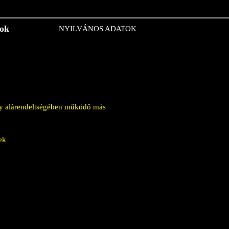
tok
NYILVÁNOS ADATOK
vagy alárendeltségében működő más
ek