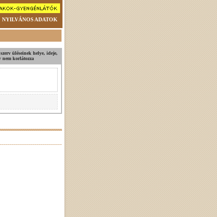
NYILVÁNOS ADATOK
szerv üléseinek helye, ideje,
ly nem korlátozza