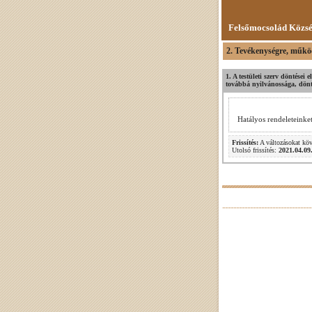
Felsőmocsolád Közs
2. Tevékenységre, műkö
1. A testületi szerv döntései
továbbá nyilvánossága, döntés
Hatályos rendeleteinke
Frissítés:
A változásokat kö
Utolsó frissítés:
2021.04.09