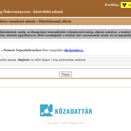
Kezdőlap
|
ég Önkormányzata - közérdekű adatok
désre vonatkozó adatok » Döntéshozatal, ülések
 előkészítésének rendje, az állampolgári közreműködés (véleményezés) módja, eljárási szabályai, a testületi 
ei, ülésének jegyzőkönyvei, illetve összefoglalói; a testületi szerv szavazásának adatai, ha ezt jogszabá
t a
Nemzeti Jogszabálytárban
lehet megtalálni
ide kattintva.
vetően azonnal,
Megőrzés:
Az előző állapot 1 évig archívumban tartásával
.
Copyright © 2008. Integranet Kft.