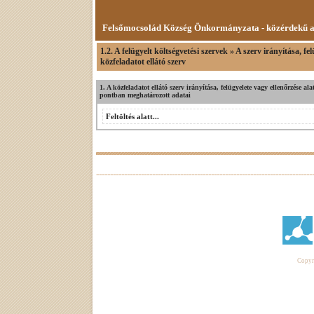
Felsőmocsolád Község Önkormányzata - közérdekű 
1.2. A felügyelt költségvetési szervek » A szerv irányítása, 
közfeladatot ellátó szerv
1. A közfeladatot ellátó szerv irányítása, felügyelete vagy ellenőrzése 
pontban meghatározott adatai
Feltöltés alatt...
Copyri