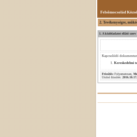
Felsőmocsolád Közs
2. Tevékenységre, műkö
1. A közfeladatot ellátó szer
Kapcsolódó dokumentu
Kereskedelmi t
Frissítés:
Folyamatosan,
Me
Utolsó frissítés:
2016.10.17