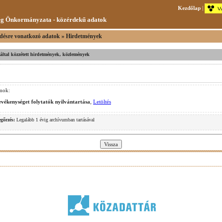
Kezdőlap
|
ég Önkormányzata - közérdekű adatok
désre vonatkozó adatok » Hirdetmények
v által közzétett hirdetmények, közlemények
mok:
evékenységet folytatók nyilvántartása
,
Letöltés
gőrzés:
Legalább 1 évig archívumban tartásával
.