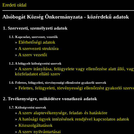
Eredeti oldal
Alsóbogát Község Önkormányzata - közérdekű adatok
1. Szervezeti, személyzeti adatok
1.1. Kapcsolat, szervezet, vezetők
»
Elérhetőségi adatok
»
A szervezeti struktúra
»
A szerv vezetői
1.2. A felügyelt költségvetési szervek
»
A szerv irányítása, felügyelete vagy ellenőrzése alatt álló, 
közfeladatot ellátó szerv
1.6. Felettes, felügyeleti, törvényességi ellenőrzést gyakorló szervek
»
Felettes, felügyeleti, törvényességi ellenőrzést gyakorló szerv
2. Tevékenységre, működésre vonatkozó adatok
1.7. Költségvetési szervek
»
A szerv alaptevékenysége, feladat- és hatásköre
»
A hatósági ügyek intézésének rendjével kapcsolatos adatok
»
Közszolgáltatások
»
A szerv nyilvántartásai