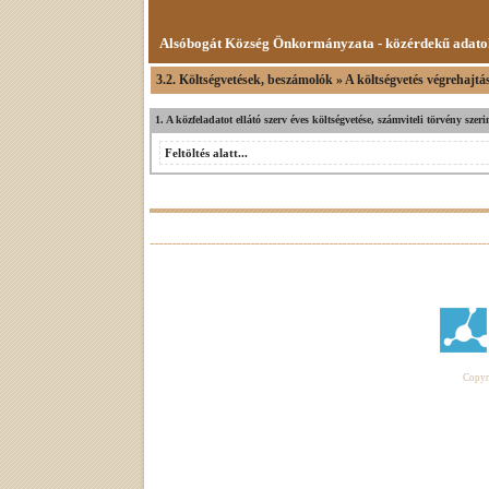
Alsóbogát Község Önkormányzata - közérdekű adato
3.2. Költségvetések, beszámolók » A költségvetés végrehajtá
1. A közfeladatot ellátó szerv éves költségvetése, számviteli törvény sze
Feltöltés alatt...
Copyri