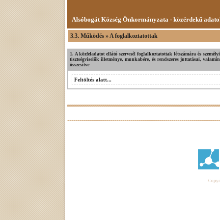
Alsóbogát Község Önkormányzata - közérdekű adato
3.3. Működés » A foglalkoztatottak
1. A közfeladatot ellátó szervnél foglalkoztatottak létszámára és személyi
tisztségviselők illetménye, munkabére, és rendszeres juttatásai, valamin
összesítve
Feltöltés alatt...
Copyri