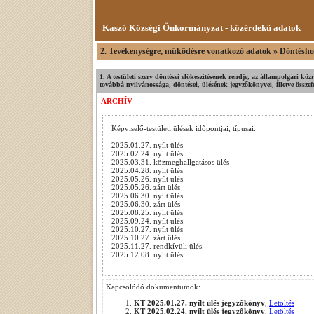
Kaszó Községi Önkormányzat - közérdekű adatok
2. Tevékenységre, működésre vonatkozó adatok » Döntéshoz
1. A testületi szerv döntései előkészítésének rendje, az állampolgári köz
továbbá nyilvánossága, döntései, ülésének jegyzőkönyvei, illetve összef
ARCHÍV
Képviselő-testületi ülések időpontjai, típusai:
2025.01.27. nyílt ülés
2025.02.24. nyílt ülés
2025.03.31. közmeghallgatásos ülés
2025.04.28. nyílt ülés
2025.05.26. nyílt ülés
2025.05.26. zárt ülés
2025.06.30. nyílt ülés
2025.06.30. zárt ülés
2025.08.25. nyílt ülés
2025.09.24. nyílt ülés
2025.10.27. nyílt ülés
2025.10.27. zárt ülés
2025.11.27. rendkívüli ülés
2025.12.08. nyílt ülés
Kapcsolódó dokumentumok:
KT 2025.01.27. nyílt ülés jegyzőkönyv
,
Letöltés
KT 2025.02.24. nyílt ülés jegyzőkönyv
,
Letöltés