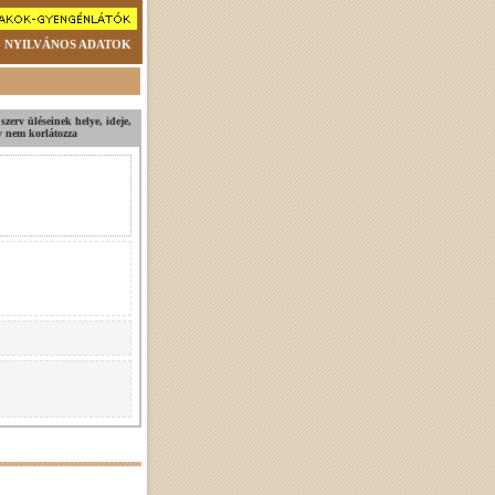
NYILVÁNOS ADATOK
szerv üléseinek helye, ideje,
ly nem korlátozza