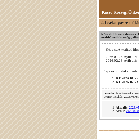
Kaszó Községi Önkor
2. Tevékenységre, műkö
1. A testületi szerv döntései
továbbá nyilvánossága, döntés
Képviselő-testületi ülés
2026.01.26. nyílt ülés
2026.02.23. nyílt ülés
Kapcsolódó dokumentu
KT 2026.01.26.
KT 2026.02.23.
Frissítés:
A változásokat kö
Utolsó frissítés:
2026.05.04
Aktuális:
2026.0
Archív:
2026.02.0