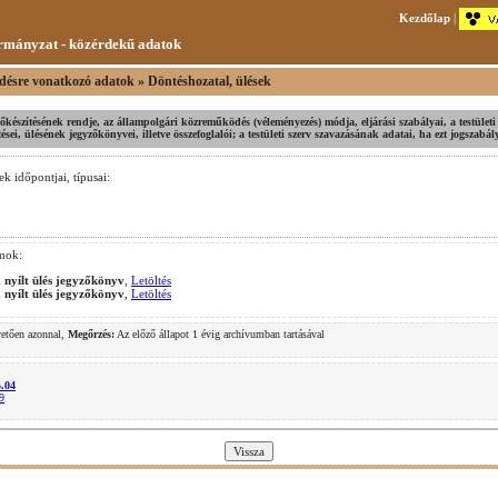
Kezdőlap
|
mányzat - közérdekű adatok
désre vonatkozó adatok » Döntéshozatal, ülések
 előkészítésének rendje, az állampolgári közreműködés (véleményezés) módja, eljárási szabályai, a testületi 
ei, ülésének jegyzőkönyvei, illetve összefoglalói; a testületi szerv szavazásának adatai, ha ezt jogszabá
ek időpontjai, típusai:
mok:
 nyílt ülés jegyzőkönyv
,
Letöltés
 nyílt ülés jegyzőkönyv
,
Letöltés
vetően azonnal,
Megőrzés:
Az előző állapot 1 évig archívumban tartásával
.
5.04
9