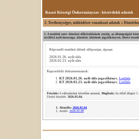
Kaszó Községi Önkormányzat - közérdekű adatok
2. Tevékenységre, működésre vonatkozó adatok » Döntéshoz
1. A testületi szerv döntései előkészítésének rendje, az állampolgári köz
továbbá nyilvánossága, döntései, ülésének jegyzőkönyvei, illetve összef
Képviselő-testületi ülések időpontjai, típusai:
2026.01.26. nyílt ülés
2026.02.23. nyílt ülés
Kapcsolódó dokumentumok:
KT 2026.01.26. nyílt ülés jegyzőkönyv
,
Letöltés
KT 2026.02.23. nyílt ülés jegyzőkönyv
,
Letöltés
Frissítés:
A változásokat követően azonnal,
Megőrzés:
Az előző állapot 1 
Utolsó frissítés:
2026.05.04.
Aktuális:
2026.05.04
Archív:
2026.02.09