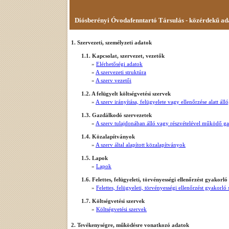
Diósberényi Óvodafenntartó Társulás - közérdekű ad
1. Szervezeti, személyzeti adatok
1.1. Kapcsolat, szervezet, vezetők
»
Elérhetőségi adatok
»
A szervezeti struktúra
»
A szerv vezetői
1.2. A felügyelt költségvetési szervek
»
A szerv irányítása, felügyelete vagy ellenőrzése alatt á
1.3. Gazdálkodó szervezetek
»
A szerv tulajdonában álló vagy részvételével működő g
1.4. Közalapítványok
»
A szerv által alapított közalapítványok
1.5. Lapok
»
Lapok
1.6. Felettes, felügyeleti, törvényességi ellenőrzést gyakorló
»
Felettes, felügyeleti, törvényességi ellenőrzést gyakorló
1.7. Költségvetési szervek
»
Költségvetési szervek
2. Tevékenységre, működésre vonatkozó adatok