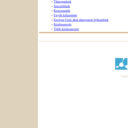
»
Támogatások
»
Szerződések
»
Koncessziók
»
Egyéb kifizetések
»
Európai Unió által támogatott fejlesztések
»
Közbeszerzés
»
Több közbeszerzés
Copyri