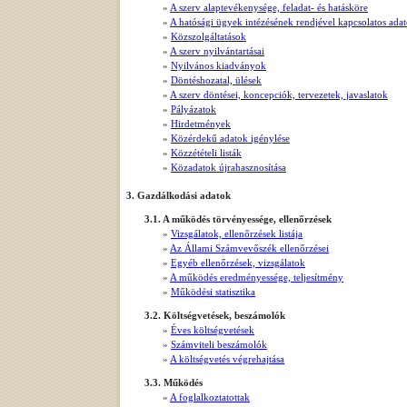
»
A szerv alaptevékenysége, feladat- és hatásköre
»
A hatósági ügyek intézésének rendjével kapcsolatos ada
»
Közszolgáltatások
»
A szerv nyilvántartásai
»
Nyilvános kiadványok
»
Döntéshozatal, ülések
»
A szerv döntései, koncepciók, tervezetek, javaslatok
»
Pályázatok
»
Hirdetmények
»
Közérdekű adatok igénylése
»
Közzétételi listák
»
Közadatok újrahasznosítása
3. Gazdálkodási adatok
3.1. A működés törvényessége, ellenőrzések
»
Vizsgálatok, ellenőrzések listája
»
Az Állami Számvevőszék ellenőrzései
»
Egyéb ellenőrzések, vizsgálatok
»
A működés eredményessége, teljesítmény
»
Működési statisztika
3.2. Költségvetések, beszámolók
»
Éves költségvetések
»
Számviteli beszámolók
»
A költségvetés végrehajtása
3.3. Működés
»
A foglalkoztatottak