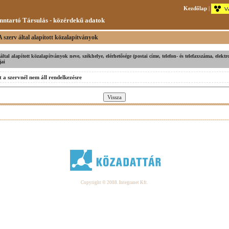
Kezdőlap
|
nntartó Társulás - közérdekű adatok
 szerv által alapított közalapítványok
 által alapított közalapítványok neve, székhelye, elérhetősége (postai címe, telefon- és telefaxszáma, elekt
jai
 a szervnél nem áll rendelkezésre
Copyright © 2008. Integranet Kft.