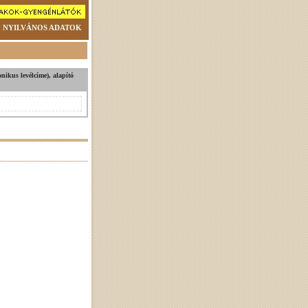
NYILVÁNOS ADATOK
ronikus levélcíme), alapító