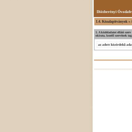
Diósberényi Óvodafe
1.4. Közalapítványok » A
1. A közfeladatot ellátó szerv
okirata, kezelő szervének tag
az adott közérdekű adat