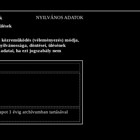
k
NYILVÁNOS ADATOK
ülések
gári közreműködés (véleményezés) módja,
 nyilvánossága, döntései, ülésének
k adatai, ha ezt jogszabály nem
apot 1 évig archívumban tartásával