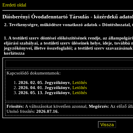
Eredeti oldal
Diósberényi Óvodafenntartó Társulás - közérdekű adato
2. Tevékenységre, működésre vonatkozó adatok » Döntéshozatal, 
1. A testületi szerv döntései előkészítésének rendje, az állampol
eljárási szabályai, a testületi szerv üléseinek helye, ideje, továbbá
jegyzőkönyvei, illetve összefoglalói; a testületi szerv szavazásána
korlátozza
Kapcsolódó dokumentumok:
2026. 02. 05. Jegyzőkönyv
,
Letöltés
2026. 04. 01. Jegyzőkönyv
,
Letöltés
2026. 05. 13. Jegyzőkönyv
,
Letöltés
Frissítés:
A változásokat követően azonnal,
Megőrzés:
Az előző áll
Utolsó frissítés:
2026.07.16.