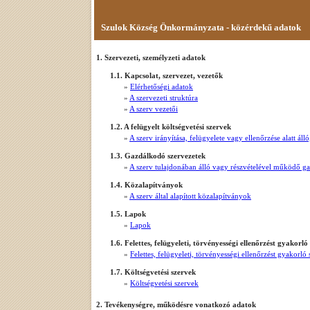
Szulok Község Önkormányzata - közérdekű adatok
1. Szervezeti, személyzeti adatok
1.1. Kapcsolat, szervezet, vezetők
»
Elérhetőségi adatok
»
A szervezeti struktúra
»
A szerv vezetői
1.2. A felügyelt költségvetési szervek
»
A szerv irányítása, felügyelete vagy ellenőrzése alatt á
1.3. Gazdálkodó szervezetek
»
A szerv tulajdonában álló vagy részvételével működő g
1.4. Közalapítványok
»
A szerv által alapított közalapítványok
1.5. Lapok
»
Lapok
1.6. Felettes, felügyeleti, törvényességi ellenőrzést gyakorló
»
Felettes, felügyeleti, törvényességi ellenőrzést gyakorló
1.7. Költségvetési szervek
»
Költségvetési szervek
2. Tevékenységre, működésre vonatkozó adatok