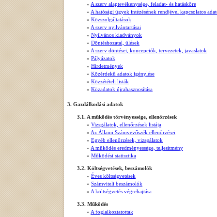
»
A szerv alaptevékenysége, feladat- és hatásköre
»
A hatósági ügyek intézésének rendjével kapcsolatos ada
»
Közszolgáltatások
»
A szerv nyilvántartásai
»
Nyilvános kiadványok
»
Döntéshozatal, ülések
»
A szerv döntései, koncepciók, tervezetek, javaslatok
»
Pályázatok
»
Hirdetmények
»
Közérdekű adatok igénylése
»
Közzétételi listák
»
Közadatok újrahasznosítása
3. Gazdálkodási adatok
3.1. A működés törvényessége, ellenőrzések
»
Vizsgálatok, ellenőrzések listája
»
Az Állami Számvevőszék ellenőrzései
»
Egyéb ellenőrzések, vizsgálatok
»
A működés eredményessége, teljesítmény
»
Működési statisztika
3.2. Költségvetések, beszámolók
»
Éves költségvetések
»
Számviteli beszámolók
»
A költségvetés végrehajtása
3.3. Működés
»
A foglalkoztatottak