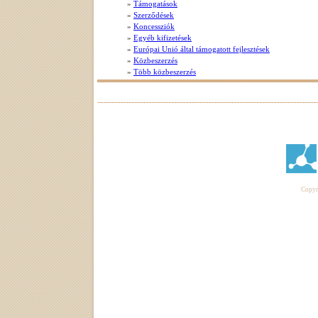
»
Támogatások
»
Szerződések
»
Koncessziók
»
Egyéb kifizetések
»
Európai Unió által támogatott fejlesztések
»
Közbeszerzés
»
Több közbeszerzés
Copyri