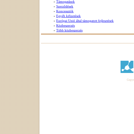
»
Támogatások
»
Szerződések
»
Koncessziók
»
Egyéb kifizetések
»
Európai Unió által támogatott fejlesztések
»
Közbeszerzés
»
Több közbeszerzés
Copyri