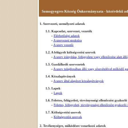
Somogyegres Község Önkormányzata - közérdekű ad
1. Szervezeti, személyzeti adatok
1.1. Kapcsolat, szervezet, vezetők
»
Elérhetőségi adatok
»
A szervezeti struktúra
»
A szerv vezetői
1.2. A felügyelt költségvetési szervek
»
A szerv irányítása, felügyelete vagy ellenőrzése alatt á
1.3. Gazdálkodó szervezetek
»
A szerv tulajdonában álló vagy részvételével működő g
1.4. Közalapítványok
»
A szerv által alapított közalapítványok
1.5. Lapok
»
Lapok
1.6. Felettes, felügyeleti, törvényességi ellenőrzést gyakorló
»
Felettes, felügyeleti, törvényességi ellenőrzést gyakorló
1.7. Költségvetési szervek
»
Költségvetési szervek
2. Tevékenységre, működésre vonatkozó adatok