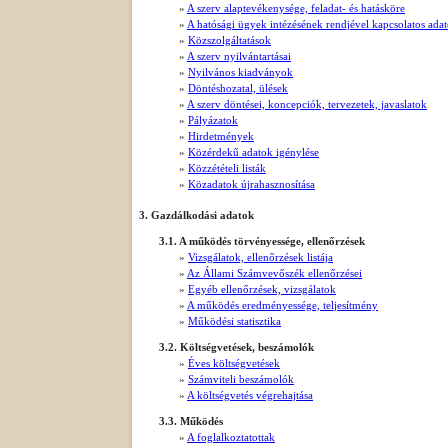
»
A szerv alaptevékenysége, feladat- és hatásköre
»
A hatósági ügyek intézésének rendjével kapcsolatos ada
»
Közszolgáltatások
»
A szerv nyilvántartásai
»
Nyilvános kiadványok
»
Döntéshozatal, ülések
»
A szerv döntései, koncepciók, tervezetek, javaslatok
»
Pályázatok
»
Hirdetmények
»
Közérdekű adatok igénylése
»
Közzétételi listák
»
Közadatok újrahasznosítása
3. Gazdálkodási adatok
3.1. A működés törvényessége, ellenőrzések
»
Vizsgálatok, ellenőrzések listája
»
Az Állami Számvevőszék ellenőrzései
»
Egyéb ellenőrzések, vizsgálatok
»
A működés eredményessége, teljesítmény
»
Működési statisztika
3.2. Költségvetések, beszámolók
»
Éves költségvetések
»
Számviteli beszámolók
»
A költségvetés végrehajtása
3.3. Működés
»
A foglalkoztatottak