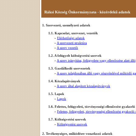
Ráksi Község Önkormányzata - közérdekű adatok
1. Szervezeti, személyzeti adatok
1.1. Kapcsolat, szervezet, vezetők
»
Elérhetőségi adatok
»
A szervezeti struktúra
»
A szerv vezetői
1.2. A felügyelt költségvetési szervek
»
A szerv irányítása, felügyelete vagy ellenőrzése alatt á
1.3. Gazdálkodó szervezetek
»
A szerv tulajdonában álló vagy részvételével működő g
1.4. Közalapítványok
»
A szerv által alapított közalapítványok
1.5. Lapok
»
Lapok
1.6. Felettes, felügyeleti, törvényességi ellenőrzést gyakorló
»
Felettes, felügyeleti, törvényességi ellenőrzést gyakorló
1.7. Költségvetési szervek
»
Költségvetési szervek
2. Tevékenységre, működésre vonatkozó adatok