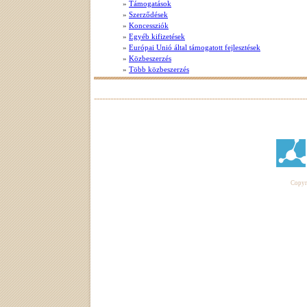
»
Támogatások
»
Szerződések
»
Koncessziók
»
Egyéb kifizetések
»
Európai Unió által támogatott fejlesztések
»
Közbeszerzés
»
Több közbeszerzés
Copyri