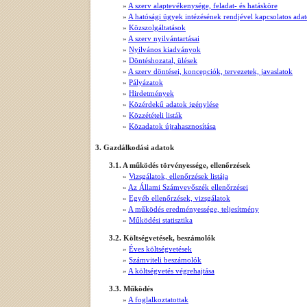
»
A szerv alaptevékenysége, feladat- és hatásköre
»
A hatósági ügyek intézésének rendjével kapcsolatos ada
»
Közszolgáltatások
»
A szerv nyilvántartásai
»
Nyilvános kiadványok
»
Döntéshozatal, ülések
»
A szerv döntései, koncepciók, tervezetek, javaslatok
»
Pályázatok
»
Hirdetmények
»
Közérdekű adatok igénylése
»
Közzétételi listák
»
Közadatok újrahasznosítása
3. Gazdálkodási adatok
3.1. A működés törvényessége, ellenőrzések
»
Vizsgálatok, ellenőrzések listája
»
Az Állami Számvevőszék ellenőrzései
»
Egyéb ellenőrzések, vizsgálatok
»
A működés eredményessége, teljesítmény
»
Működési statisztika
3.2. Költségvetések, beszámolók
»
Éves költségvetések
»
Számviteli beszámolók
»
A költségvetés végrehajtása
3.3. Működés
»
A foglalkoztatottak