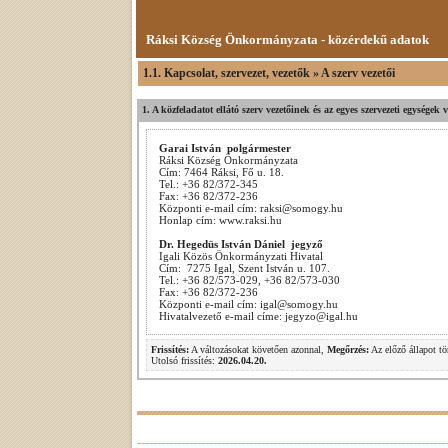
Ráksi Község Önkormányzata - közérdekű adatok
1.1. Kapcsolat, szervezet, vezetők » A szerv vezetői
1. A közfeladatot ellátó szerv vezetőinek és az egyes szervezeti egységek 
Garai István polgármester
Ráksi Község Önkormányzata
Cím: 7464 Ráksi, Fő u. 18.
Tel.: +36 82/372-345
Fax: +36 82/372-236
Központi e-mail cím: raksi@somogy.hu
Honlap cím: www.raksi.hu
Dr. Hegedüs István Dániel
jegyző
Igali Közös Önkormányzati Hivatal
Cím: 7275 Igal, Szent István u. 107.
Tel.: +36 82/573-029, +36 82/573-030
Fax: +36 82/372-236
Központi e-mail cím: igal@somogy.hu
Hivatalvezető e-mail címe: jegyzo@igal.hu
Frissítés:
A változásokat követően azonnal,
Megőrzés:
Az előző állapot tö
Utolsó frissítés:
2026.04.20.