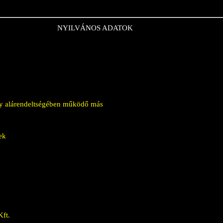
NYILVÁNOS ADATOK
vagy alárendeltségében működő más
ek
Kft.