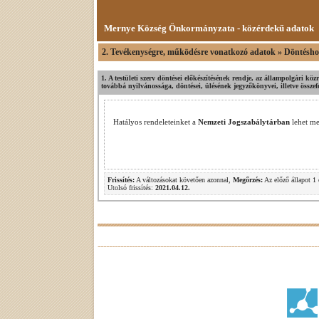
Mernye Község Önkormányzata - közérdekű adatok
2. Tevékenységre, működésre vonatkozó adatok » Döntéshoz
1. A testületi szerv döntései előkészítésének rendje, az állampolgári köz
továbbá nyilvánossága, döntései, ülésének jegyzőkönyvei, illetve összef
Hatályos rendeleteinket a
Nemzeti Jogszabálytárban
lehet me
Frissítés:
A változásokat követően azonnal,
Megőrzés:
Az előző állapot 1 
Utolsó frissítés:
2021.04.12.