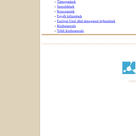
»
Támogatások
»
Szerződések
»
Koncessziók
»
Egyéb kifizetések
»
Európai Unió által támogatott fejlesztések
»
Közbeszerzés
»
Több közbeszerzés
Copyri