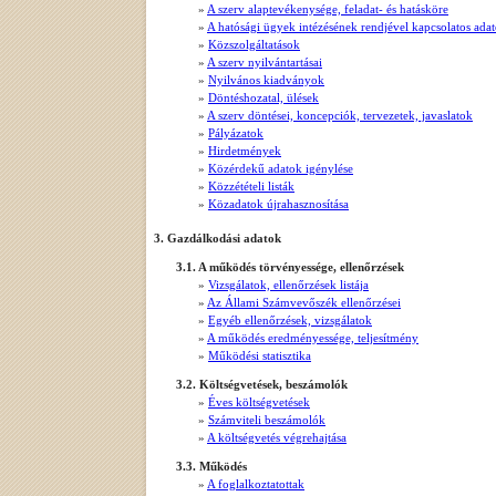
»
A szerv alaptevékenysége, feladat- és hatásköre
»
A hatósági ügyek intézésének rendjével kapcsolatos ada
»
Közszolgáltatások
»
A szerv nyilvántartásai
»
Nyilvános kiadványok
»
Döntéshozatal, ülések
»
A szerv döntései, koncepciók, tervezetek, javaslatok
»
Pályázatok
»
Hirdetmények
»
Közérdekű adatok igénylése
»
Közzétételi listák
»
Közadatok újrahasznosítása
3. Gazdálkodási adatok
3.1. A működés törvényessége, ellenőrzések
»
Vizsgálatok, ellenőrzések listája
»
Az Állami Számvevőszék ellenőrzései
»
Egyéb ellenőrzések, vizsgálatok
»
A működés eredményessége, teljesítmény
»
Működési statisztika
3.2. Költségvetések, beszámolók
»
Éves költségvetések
»
Számviteli beszámolók
»
A költségvetés végrehajtása
3.3. Működés
»
A foglalkoztatottak