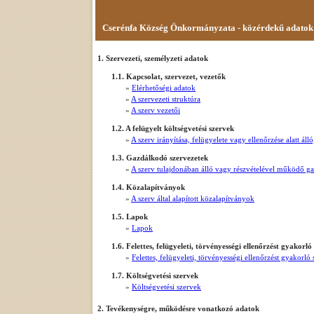
Cserénfa Község Önkormányzata - közérdekű adatok
1. Szervezeti, személyzeti adatok
1.1. Kapcsolat, szervezet, vezetők
»
Elérhetőségi adatok
»
A szervezeti struktúra
»
A szerv vezetői
1.2. A felügyelt költségvetési szervek
»
A szerv irányítása, felügyelete vagy ellenőrzése alatt á
1.3. Gazdálkodó szervezetek
»
A szerv tulajdonában álló vagy részvételével működő g
1.4. Közalapítványok
»
A szerv által alapított közalapítványok
1.5. Lapok
»
Lapok
1.6. Felettes, felügyeleti, törvényességi ellenőrzést gyakorló
»
Felettes, felügyeleti, törvényességi ellenőrzést gyakorló
1.7. Költségvetési szervek
»
Költségvetési szervek
2. Tevékenységre, működésre vonatkozó adatok