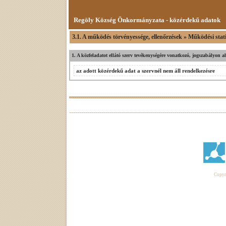
Regöly Község Önkormányzata - közérdekű adatok
3.1. A működés törvényessége, ellenőrzések » Működési stati
1. A közfeladatot ellátó szerv tevékenységére vonatkozó, jogszabályon a
az adott közérdekű adat a szervnél nem áll rendelkezésre
Copyri