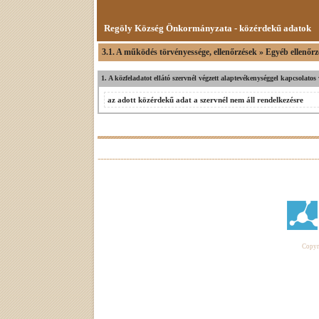
Regöly Község Önkormányzata - közérdekű adatok
3.1. A működés törvényessége, ellenőrzések » Egyéb ellenőrz
1. A közfeladatot ellátó szervnél végzett alaptevékenységgel kapcsolatos
az adott közérdekű adat a szervnél nem áll rendelkezésre
Copyri