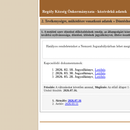
Regöly Község Önkormányzata - közérdekű adatok
2. Tevékenységre, működésre vonatkozó adatok » Döntéshoz
1. A testületi szerv döntései előkészítésének rendje, az állampolgári köz
továbbá nyilvánossága, döntései, ülésének jegyzőkönyvei, illetve összef
Hatályos rendeleteinket a Nemzeti Jogszabálytárban lehet megt
Kapcsolódó dokumentumok:
2026. 02. 18. Jegyzőkönyv
,
Letöltés
2026. 03. 30. Jegyzőkönyv
,
Letöltés
2026. 05. 28. Jegyzőkönyv
,
Letöltés
Frissítés:
A változásokat követően azonnal,
Megőrzés:
Az előző állapot 1 
Utolsó frissítés:
2026.07.16.
Aktuális:
2026.07.16
Archív:
2026.03.11