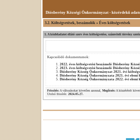
Diósberény Községi Önkormányzat - közérdekű adat
3.2. Költségvetések, beszámolók » Éves költségvetések
1. A közfeladatot ellátó szerv éves költségvetése, számviteli törvény sze
Kapcsolódó dokumentumok:
2022. éves költségvetési beszámoló Diósberény Köz
2023. éves költségvetési beszámoló Diósberény Köz
Diósberény Község Önkormányzat 2021. évi költségv
Diósberény Község Önkormányzata 2021. évi elemi k
Diósberény Község Önkormányzata 2022. évi elemi k
Frissítés:
A változásokat követően azonnal,
Megőrzés:
A közzétételt követ
Utolsó frissítés:
2024.05.27.