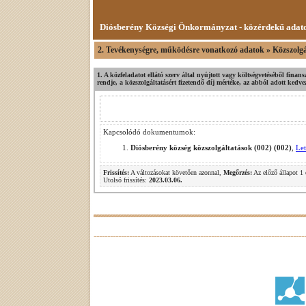
Diósberény Községi Önkormányzat - közérdekű adat
2. Tevékenységre, működésre vonatkozó adatok » Közszolgá
1. A közfeladatot ellátó szerv által nyújtott vagy költségvetéséből fina
rendje, a közszolgáltatásért fizetendő díj mértéke, az abból adott ked
Kapcsolódó dokumentumok:
Diósberény község közszolgáltatások (002) (002)
,
Let
Frissítés:
A változásokat követően azonnal,
Megőrzés:
Az előző állapot 1 
Utolsó frissítés:
2023.03.06.