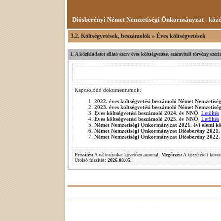
Diósberényi Német Nemzetiségi Önkormányzat - köz
3.2. Költségvetések, beszámolók » Éves költségvetések
1. A közfeladatot ellátó szerv éves költségvetése, számviteli törvény sze
Kapcsolódó dokumentumok:
2022. éves költségvetési beszámoló Német Nemzetis
2023. éves költségvetési beszámoló Német Nemzetis
Éves költségvetési beszámoló 2024. év NNÖ
,
Letöltés
Éves költségvetési beszámoló 2025. év NNÖ
,
Letöltés
Német Nemzetiségi Önkormányzat 2021. évi elemi kö
Német Nemzetiségi Önkormányzat Diósberény 2021. é
Német Nemzetiségi Önkormányzat Diósberény 2022. é
Frissítés:
A változásokat követően azonnal,
Megőrzés:
A közzétételt követ
Utolsó frissítés:
2026.08.05.