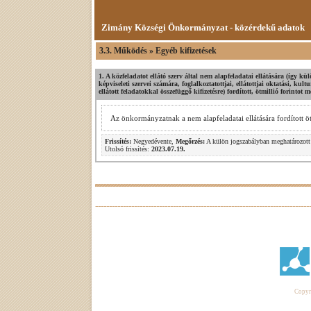
Zimány Községi Önkormányzat - közérdekű adatok
3.3. Működés » Egyéb kifizetések
1. A közfeladatot ellátó szerv által nem alapfeladatai ellátására (így 
képviseleti szervei számára, foglalkoztatottjai, ellátottjai oktatási, kult
ellátott feladatokkal összefüggő kifizetésre) fordított, ötmillió forintot 
Az önkormányzatnak a nem alapfeladatai ellátására fordított öt
Frissítés:
Negyedévente,
Megőrzés:
A külön jogszabályban meghatározott 
Utolsó frissítés:
2023.07.19.
Copyri