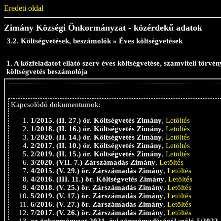
Eredeti oldal
Zimány Községi Önkormányzat - közérdekű adatok
3.2. Költségvetések, beszámolók » Éves költségvetések
1. A közfeladatot ellátó szerv éves költségvetése, számviteli törvé
költségvetés beszámolója
Kapcsolódó dokumentumok:
1/2015. (II. 27.) ör. Költségvetés Zimány
,
Letöltés
1/2018. (II. 16.) ör. Költségvetés Zimány
,
Letöltés
1/2020. (II. 14.) ör. Költségvetés Zimány
,
Letöltés
2/2017. (II. 10.) ör. Költségvetés Zimány
,
Letöltés
2/2019. (II. 15.) ör. Költségvetés Zimány
,
Letöltés
3/2020. (VII. 7.) Zárszámadás Zimány
,
Letöltés
4/2015. (V. 29.) ör. Zárszámadás Zimány
,
Letöltés
4/2016. (III. 11.) ör. Költségvetés Zimány
,
Letöltés
4/2018. (V. 25.) ör. Zárszámadás Zimány
,
Letöltés
5/2019. (V. 17.) ör. Zárszámadás Zimány
,
Letöltés
6/2016. (V. 27.) ör. Zárszámadás Zimány
,
Letöltés
7/2017. (V. 26.) ör. Zárszámadás Zimány
,
Letöltés