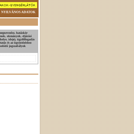
NYILVÁNOS ADATOK
megnevezése, hatáskör
tumok, okmányok, eljárási
helye, ideje), ügyfélfogadás
ztatás és az ügyintézéshez
csolódó jogszabályok