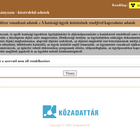
Kezdőlap
|
ányzata - közérdekű adatok
ésre vonatkozó adatok » A hatósági ügyek intézésének rendjével kapcsolatos adatok
yzati, és egyéb hatósági ügyekben ügyfajtánként és eljárástípusonként a hatáskörrel rendelkező szerv 
tén a ténylegesen eljáró szerv megnevezése, illetékességi területe, az ügyintézéshez szükséges dokumen
tatási díjak) meghatározása, alapvető eljárási szabályok, az eljárást megindító irat benyújtásának módja (
je (elintézési, fellebbezési határidő), az ügyek intézését segítő útmutatók, az ügymenetre vonatkozó tájéko
omtatványok, az igénybe vehető elektronikus programok elérése, időpontfoglalás, az ügytípusokhoz kap
elet megillető jogokról és az ügyfelet terhelő kötelezettségekről
 a szervnél nem áll rendelkezésre
Copyright © 2008. Integranet Kft.