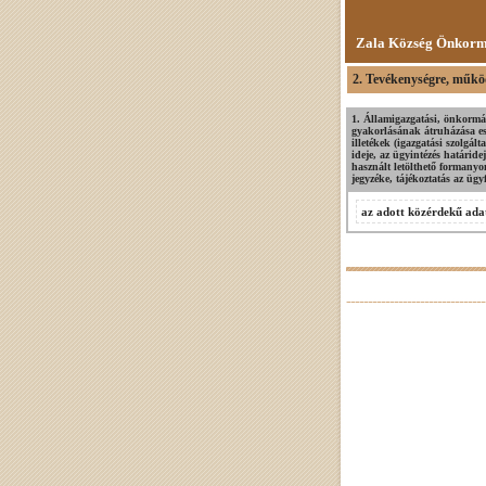
Zala Község Önkorm
2. Tevékenységre, működ
1. Államigazgatási, önkormán
gyakorlásának átruházása ese
illetékek (igazgatási szolgál
ideje, az ügyintézés határide
használt letölthető formany
jegyzéke, tájékoztatás az ügyf
az adott közérdekű adat