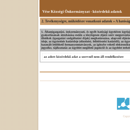
Vése Községi Önkormányzat - közérdekű adatok
2. Tevékenységre, működésre vonatkozó adatok » A hatósági
1. Államigazgatási, önkormányzati, és egyéb hatósági ügyekben ügyfajt
gyakorlásának átruházása esetén a ténylegesen eljáró szerv megnevezés
illetékek (igazgatási szolgáltatási díjak) meghatározása, alapvető eljár
ideje, az ügyintézés határideje (elintézési, fellebbezési határidő), az ü
használt letölthető formanyomtatványok, az igénybe vehető elektronik
jegyzéke, tájékoztatás az ügyfelet megillető jogokról és az ügyfelet terhel
az adott közérdekű adat a szervnél nem áll rendelkezésre
Copyri