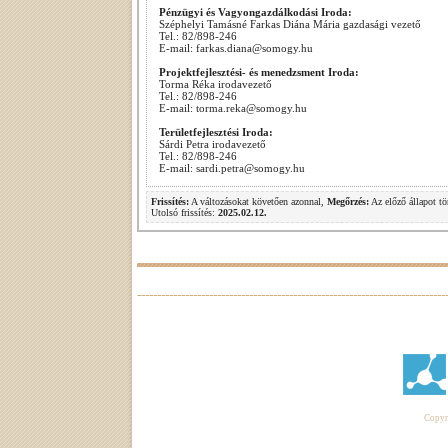
Pénzügyi és Vagyongazdálkodási Iroda:
Széphelyi Tamásné Farkas Diána Mária gazdasági vezető
Tel.: 82/898-246
E-mail: farkas.diana@somogy.hu
Projektfejlesztési- és menedzsment Iroda:
Torma Réka irodavezető
Tel.: 82/898-246
E-mail: torma.reka@somogy.hu
Területfejlesztési Iroda:
Sárdi Petra irodavezető
Tel.: 82/898-246
E-mail: sardi.petra@somogy.hu
Frissítés:
A változásokat követően azonnal,
Megőrzés:
Az előző állapot tö
Utolsó frissítés:
2025.02.12.
Copyri