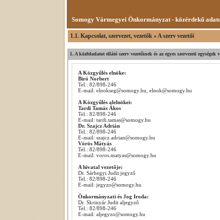
Somogy Vármegyei Önkormányzat - közérdekű adat
1.1. Kapcsolat, szervezet, vezetők » A szerv vezetői
1. A közfeladatot ellátó szerv vezetőinek és az egyes szervezeti egységek 
A Közgyűlés elnöke:
Biró Norbert
Tel.: 82/898-246
E-mail: elnokseg@somogy.hu, elnok@somogy.hu
A Közgyűlés alelnökei:
Tardi Tamás Ákos
Tel.: 82/898-246
E-mail: tardi.tamas@somogy.hu
Dr. Szajcz Adrián
Tel.: 82/898-246
E-mail: szajcz.adrian@somogy.hu
Vörös Mátyás
Tel.: 82/898-246
E-mail: voros.matyas@somogy.hu
A hivatal vezetője:
Dr. Sárhegyi Judit jegyző
Tel.: 82/898-246
E-mail: jegyzo@somogy.hu
Önkormányzati és Jog Iroda:
Dr. Skrinyár Judit aljegyző
Tel.: 82/898-246
E-mail: aljegyzo@somogy.hu